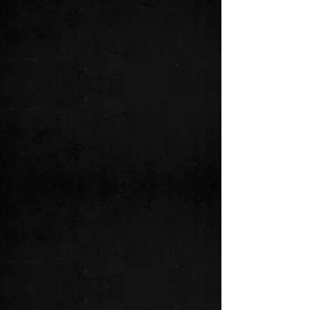
GÜNTHER DOBLIES
Lead Guitar
Es gibt ihn heute nicht mehr oft: den
Gitarristen, der sich seine Meisterschaft
selbst erarbeitet hat. Günther Doblies
begann seine Entdeckungsreise in der
Zeit der Hippies und von Woodstock.
Durch das ewige Abspielen der Platten,
auf denen die ersten Großmeister der
Rockgitarre ihre Zeugnisse der Welt
zeigten: Jimi Hendrix, Ritchie Blackmore,
David Gilmour, Jimmy Page, Michael
Bloomfield, Peter Green, Jeff Beck.
Damals gab es keine Lehrer, keine
Lehrbücher, keine Videos; - jeder Ton
musste selber auf der Gitarre gesucht