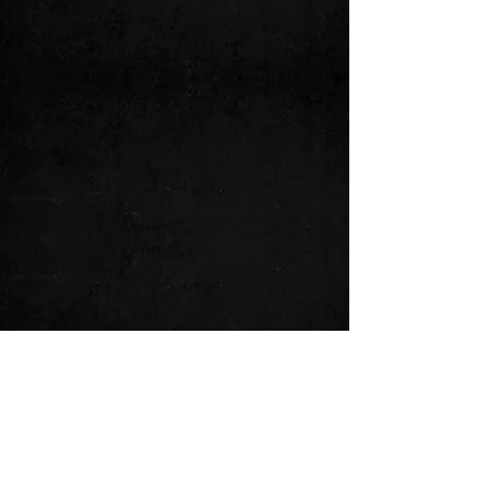
Backgroundsänger. Mit einer
musikalischen Laufbahn, die zahlreiche
Genres umfasst – von Metal über
Rockabilly bis hin zu Hard Rock und
Country – bringt er eine vielseitige
Erfahrung und Leidenschaft für die Musik
in die Band ein.