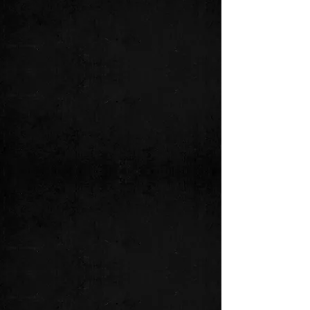
Vocal
Zum Lebenselixier von Charmain gehört
die Musik, diese zu leben in allen
Facetten: singen, hören, fühlen. Aufgrund
ihrer langjährigen Bühnenerfahrung als
Tänzerin sowohl im Ballett als auch im
Street-Dance begeistert Charmain durch
ihre ausdrucksstarke Performance auf der
Bühne.
Ihre südafrikanischen und
schweizerischen Wurzeln prägen die
Ausdruckskraft in Stilistik, Gesang und
Rhythmus.