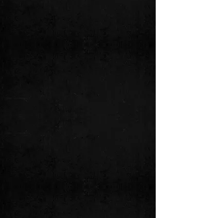
RALPH BRUN
Keyboards
Nach Jahren unterwegs mit Pop Musik in
ganz Europa, mit Big Band Jazz in der
Schweiz, nun wieder zurück zu den
Anfangszeiten, als alles begann: Mit der
Rock Musik von Pink Floyd und Deep
Purple.