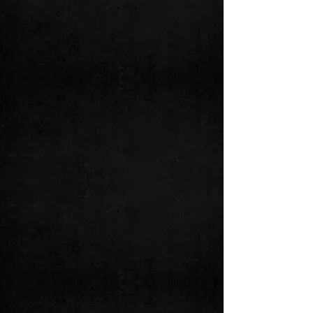
und schließlich gefunden werden. Heute
sind die Töne von Günther Doblies wie
ein edler gereifter Wein.
CHARMAIN