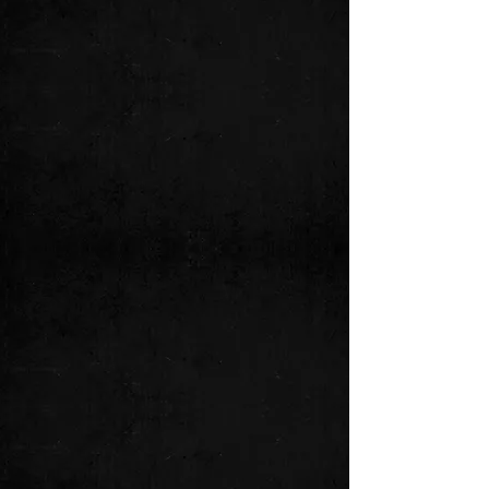
Thomas Täschler
Bass
Seit 2020 bereichert Thomas Täschler
die Band Deep Floyd 7 als Bassist und